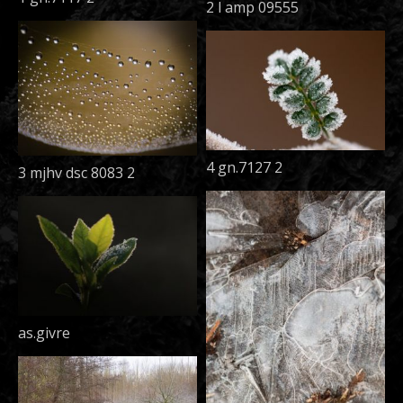
2 l amp 09555
4 gn.7127 2
3 mjhv dsc 8083 2
as.givre