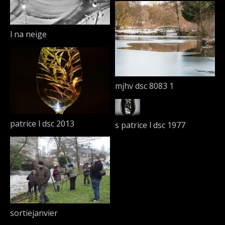
l na neige
mjhv dsc 8083 1
patrice l dsc 2013
s patrice l dsc 1977
sortiejanvier