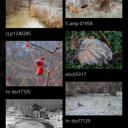
5 amp 01958
cj p1240285
ebz05917
hr dscf7105
hr dscf7129