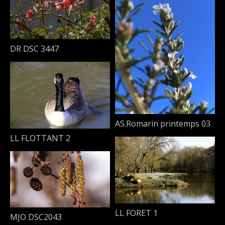
DR DSC 3447
AS.Romarin printemps 03
LL FLOTTANT 2
LL FORET 1
MJO DSC2043