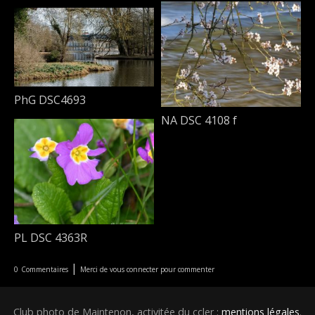
PhG DSC4693
NA DSC 4108 f
PL DSC 4363R
|
0
Commentaires
Merci de vous connecter pour commenter
Club photo de Maintenon, activitée du ccler :
mentions légales
.