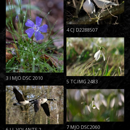
4 CJ D2288507
3 l MJO DSC 2010
5 TC.IMG 2483
7 MJO DSC2060
6 LL VOLANTS 2