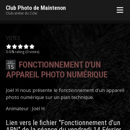
Club Photo de Maintenon
Club/atelier du Ccler
VOTES
0.0/
5
rating (0 votes)
FONCTIONNEMENT D'UN
JUI
15
APPAREIL PHOTO NUMÉRIQUE
Joël H nous présente le fonctionnement d'un appareil
photo numérique sur un plan technique.
Animateur : Joël H
Lien vers le fichier "Fonctionnement d'un
APN" de la séance du vendredi 14 Février