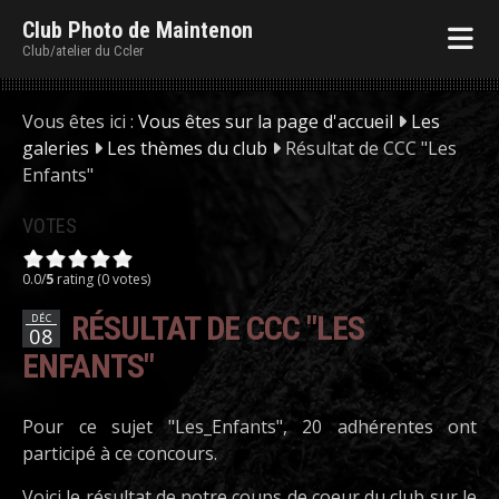
Club Photo de Maintenon
Club/atelier du Ccler
Vous êtes ici :
Vous êtes sur la page d'accueil
Les
galeries
Les thèmes du club
Résultat de CCC "Les
Enfants"
VOTES
0.0/
5
rating (0 votes)
RÉSULTAT DE CCC "LES
DÉC
08
ENFANTS"
Pour ce sujet "Les_Enfants", 20 adhérentes ont
participé à ce concours.
Voici le résultat de notre coups de coeur du club sur le